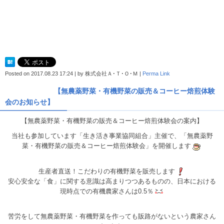
Posted on
2017.08.23 17:24
|
by
株式会社Ａ･Ｔ･Ｏ･Ｍ
|
Perma Link
【無農薬野菜・有機野菜の販売＆コーヒー焙煎体験
会のお知らせ】
【無農薬野菜・有機野菜の販売＆コーヒー焙煎体験会の案内】
当社も参加しています「生き活き事業協同組合」主催で、「無農薬野
菜・有機野菜の販売＆コーヒー焙煎体験会」を開催します
生産者直送！こだわりの有機野菜を販売します
安心安全な「食」に関する意識は高まりつつあるものの、
日本における
現時点での有機農家さんは0.5％
苦労をして無農薬野菜・有機野菜を作っても販路がないと
いう農家さん