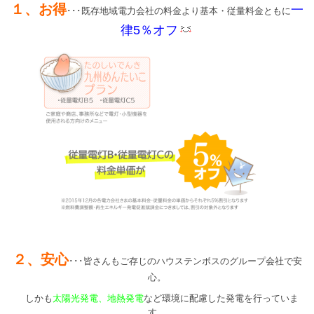
１、お得
一
･･･既存地域電力会社の料金より基本・従量料金ともに
律5％オフ
２、安心
･･･皆さんもご存じのハウステンボスのグループ会社で安
心。
しかも
太陽光発電、地熱発電
など環境に配慮した発電を行っていま
す。