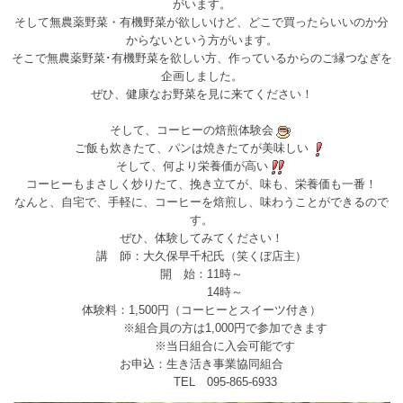
がいます。
そして無農薬野菜・有機野菜が欲しいけど、どこで買った
らいいのか分
からないという方がいます。
そこで無農薬野菜･有機野菜を欲しい方、作っているから
のご縁つなぎを
企画しました。
ぜひ、健康なお野菜を見に来てください！
そして、コーヒーの焙煎体験会
ご飯も炊きたて、パンは焼きたてが美味しい
そして、何より栄養価が高い
コーヒーもまさしく炒りたて、挽き立てが、味も、栄養価
も一番！
なんと、自宅で、手軽に、コーヒーを焙煎し、味わうこと
ができるので
す。
ぜひ、体験してみてください！
講 師：大久保早千杞氏（笑くぼ店主）
開 始：11時～
14時～
体験料：1,500円（コーヒーとスイーツ付き）
※組合員の方は1,000円で参加できます
※当日組合に入会可能です
お申込：生き活き事業協同組合
TEL 095-865-6933