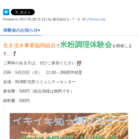
Posted on
2017.05.08 21:10
|
by
株式会社Ａ･Ｔ･Ｏ･Ｍ
|
Perma Link
体験会のお知らせ♦️
米粉調理体験会
生き活き事業協同組合
で
を開催しま
す。
ご興味のある方は、ぜひご参加ください
日時：5月22日（月） 11:00～2時間半程度
会場：時津町北部コミュニティセンター
参加費：500円（組合員様は無料です）
材料費：500円