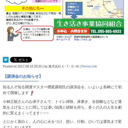
Posted on
2017.08.16 20:20
|
by
株式会社Ａ･Ｔ･Ｏ･Ｍ
|
Perma Link
【講演会のお知らせ】
知る人ぞ知る開運マスター櫻庭露樹氏の講演会を、いよいよ長崎にて初
めて開催します
小林正観さんのお弟子さんで、トイレ掃除、床磨き、全捨離などなど運
気を上げることに関しては凄い知識と経験を持ち、多くの人の人生を劇
的に変えまくってます
✨
✨
✨
とにかく面白く、人の心に火をつけ、想い、行動、ひいては運気まで変
えてしまいます‼