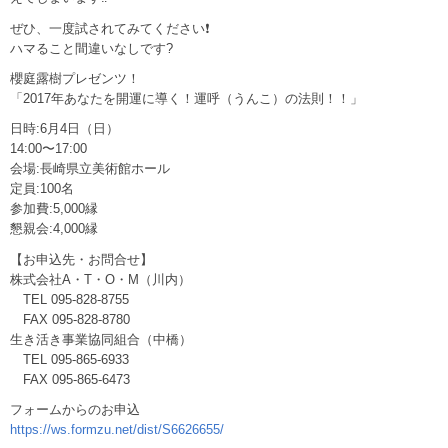
ぜひ、一度試されてみてください
❗
ハマること間違いなしです
?
櫻庭露樹プレゼンツ！
「2017年あなたを開運に導く！運呼（うんこ）の法則！！」
日時:6月4日（日）
14:00〜17:00
会場:長崎県立美術館ホール
定員:100名
参加費:5,000縁
懇親会:4,000縁
【お申込先・お問合せ】
株式会社A・T・O・M（川内）
TEL 095-828-8755
FAX 095-828-8780
生き活き事業協同組合（中橋）
TEL 095-865-6933
FAX 095-865-6473
フォームからのお申込
https://ws.formzu.net/dist/S6626655/